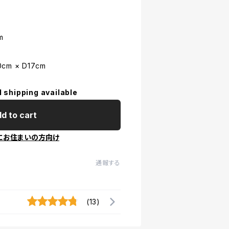
m
cm × D17cm
l shipping available
d to cart
にお住まいの方向け
通報する
(13)